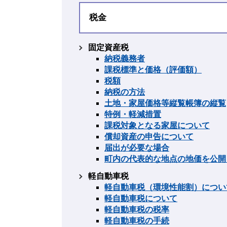
税金
固定資産税
納税義務者
課税標準と価格（評価額）
税額
納税の方法
土地・家屋価格等縦覧帳簿の縦覧
特例・軽減措置
課税対象となる家屋について
償却資産の申告について
届出が必要な場合
町内の代表的な地点の地価を公開
軽自動車税
軽自動車税（環境性能割）につい
軽自動車税について
軽自動車税の税率
軽自動車税の手続