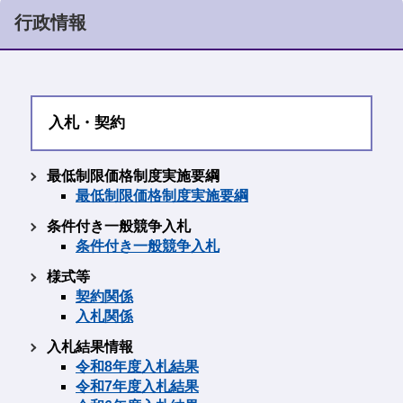
行政情報
入札・契約
最低制限価格制度実施要綱
最低制限価格制度実施要綱
条件付き一般競争入札
条件付き一般競争入札
様式等
契約関係
入札関係
入札結果情報
令和8年度入札結果
令和7年度入札結果