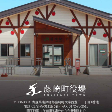
〒038-3803 青森県南津軽郡藤崎町大字西豊田一丁目1番地
電話 0172-75-3111(代表) FAX 0172-75-2515
開庁時間：午前8時15分から午後5時まで