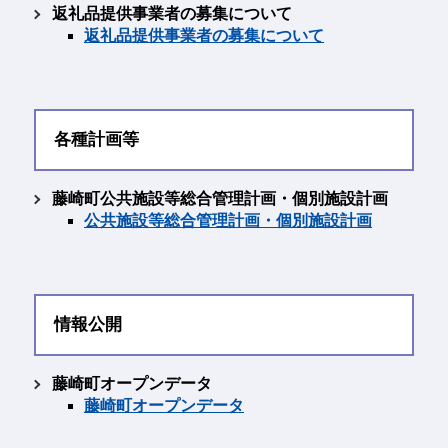
返礼品提供事業者の募集について
返礼品提供事業者の募集について
各種計画等
藤崎町公共施設等総合管理計画・個別施設計画
公共施設等総合管理計画・個別施設計画
情報公開
藤崎町オープンデータ
藤崎町オープンデータ