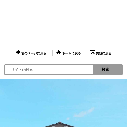
前のページに戻る
ホームに戻る
先頭に戻る