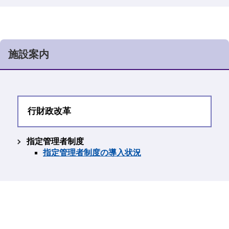
施設案内
行財政改革
指定管理者制度
指定管理者制度の導入状況