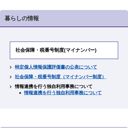
暮らしの情報
社会保障・税番号制度(マイナンバー)
特定個人情報保護評価書の公表について
社会保障・税番号制度（マイナンバー制度）
情報連携を行う独自利用事務について
情報連携を行う独自利用事務について