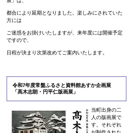
展」は、
都合により延期となりました。楽しみにされていた
方には
ご迷惑をお掛けいたしますが、来年度には開催予定
ですので、
日程が決まり次第改めてご案内いたします。
令和7年度常盤ふるさと資料館あすか企画展
「髙木志朗・円平仁版画展」
当町出身の二
人の版画展で
す。それぞれ
が制作された