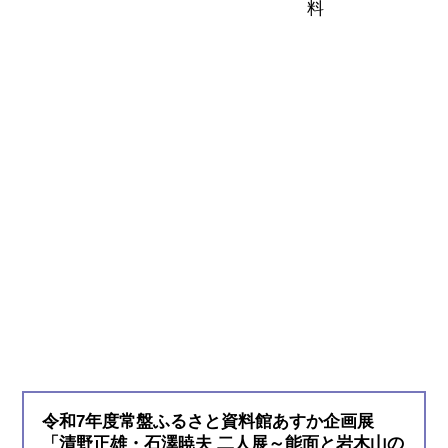
料
令和7年度常盤ふるさと資料館あすか企画展
「清野正雄・石澤暁夫 二人展～能面と岩木山の