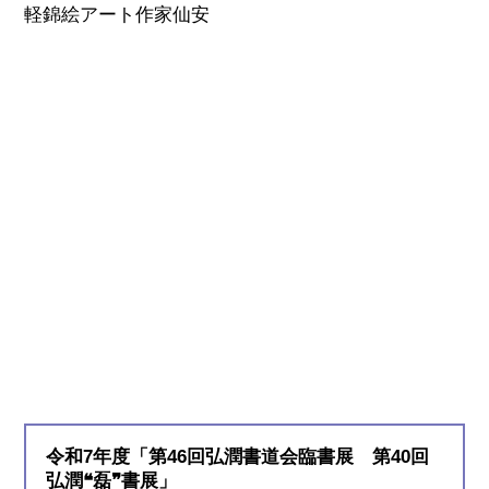
軽錦絵アート作家仙安
令和7年度「第46回弘潤書道会臨書展 第40回
弘潤❝磊❞書展」