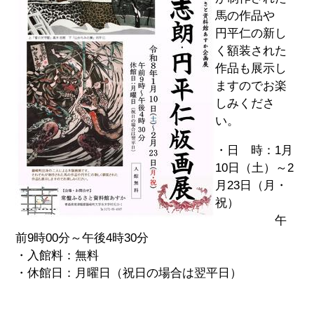
馬の作品や
円平仁の新し
く額装された
作品も展示し
ますのでお楽
しみくださ
い。
・日 時：1月
10日（土）～2
月23日（月・
祝）
午
前9時00分～午後4時30分
・入館料：無料
・休館日：月曜日（祝日の場合は翌平日）