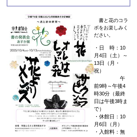
書と花のコラ
ボをお楽しみく
ださい。
・日 時：10
月4日（土）～
13日（月・
祝）
午
前9時～午後4
時30分（最終
日は午後3時ま
で）
・休館日：10
月6日（月）
・入館料：無