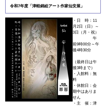
令和7年度「津軽錦絵アート作家仙安展」
・日 時：11
月2日（日）～
3日（月・祝）
午
前9時00分～午
後4時30分
（最終日は午
後3時まで）
・入館料：無
料
・休館日：会
期中はありま
せん
・主 催：津