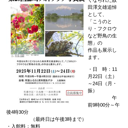
くなられた故
田澤文雄追悼
として、
「こうのと
り・フクロウ
など野鳥の生
態」の
作品も展示し
ます。
・日 時：11
月22日（土）
～24日（月・
振）
午
前9時00分～午
後4時30分
（最終日は午後3時まで）
・入館料：無料