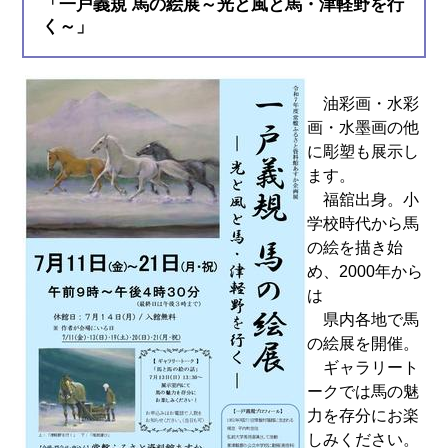
「一戸義規 馬の絵展～光と風と馬・津軽野を行
く～」
油彩画・水彩
画・水墨画の他
に彫塑も展示し
ます。
福舘出身。小
学校時代から馬
の絵を描き始
め、2000年から
は
県内各地で馬
の絵展を開催。
ギャラリート
ークでは馬の魅
力を存分にお楽
しみください。