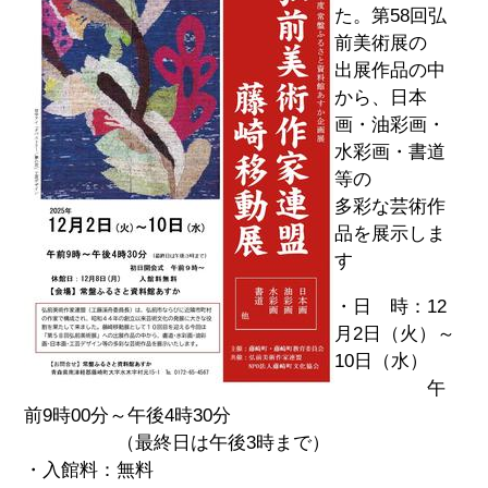
た。第58回弘
前美術展の
出展作品の中
から、日本
画・油彩画・
水彩画・書道
等の
多彩な芸術作
品を展示しま
す
・日 時：12
月2日（火）～
10日（水）
午
前9時00分～午後4時30分
（最終日は午後3時まで）
・入館料：無料