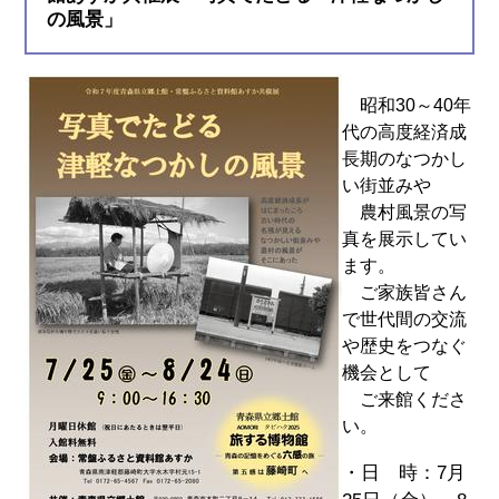
の風景」
昭和30～40年
代の高度経済成
長期のなつかし
い街並みや
農村風景の写
真を展示してい
ます。
ご家族皆さん
で世代間の交流
や歴史をつなぐ
機会として
ご来館くださ
い。
・日 時：7月