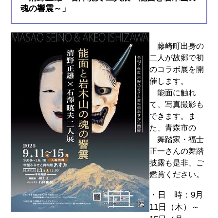
魂の響震～」
藤崎町出身の
二人が故郷で初
のコラボ展を開
催します。
能面に触れ
て、写真撮影も
できます。ま
た、青森市の
舞踏家・福士
正一さんの舞踏
披露も是非、ご
鑑賞ください。
・日 時：9月
11日（木）～