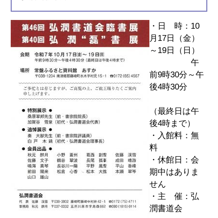
・日 時：10
月17日（金）
～19日（日）
午
前9時30分～午
後4時30分
（最終日は午
後4時まで）
・入館料：無
料
・休館日：会
期中はありま
せん
・主 催：弘
潤書道会