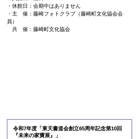
・休館日：会期中はありません
・主 催：藤崎フォトクラブ（藤崎町文化協会会
員）
共 催：藤崎町文化協会
令和7年度「東天書道会創立65周年記念第10回
『未来の家寶展』」