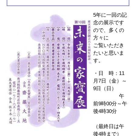
5年に一回の記
念の展示です
ので、多くの
方々に
ご覧いただき
たいと思いま
す。
・日 時：11
月7日（金）～
9日（日）
午
前9時00分～午
後4時30分
（最終日は午
後4時まで）