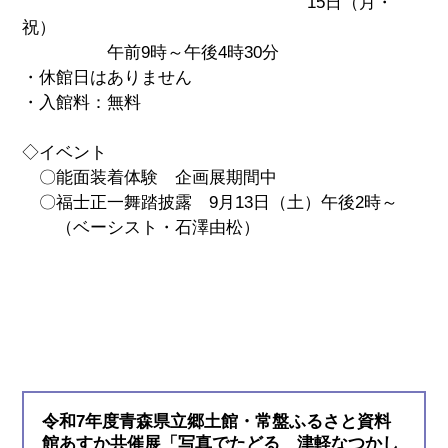
15日（月・
祝）
午前9時～午後4時30分
・休館日はありません
・入館料：無料
◇イベント
〇能面装着体験 企画展期間中
〇福士正一舞踏披露 9月13日（土）午後2時～
（ベーシスト・石澤由松）
令和7年度青森県立郷土館・常盤ふるさと資料
館あすか共催展「写真でたどる 津軽なつかし