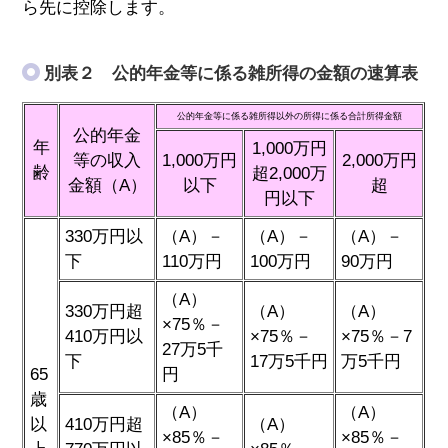
ら先に控除します。
別表２ 公的年金等に係る雑所得の金額の速算表
公的年金等に係る雑所得以外の所得に係る合計所得金額
公的年金
年
1,000万円
等の収入
1,000万円
2,000万円
齢
超2,000万
金額（A）
以下
超
円以下
330万円以
（A）－
（A）－
（A）－
下
110万円
100万円
90万円
（A）
330万円超
（A）
（A）
×75％－
410万円以
×75％－
×75％－7
27万5千
下
17万5千円
万5千円
65
円
歳
（A）
（A）
以
410万円超
（A）
×85％－
×85％－