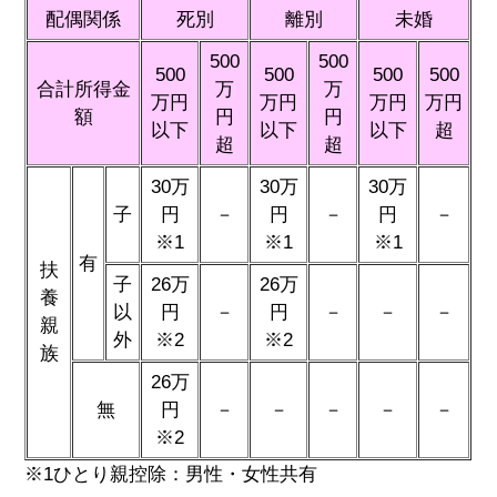
配偶関係
死別
離別
未婚
500
500
500
500
500
500
合計所得金
万
万
万円
万円
万円
万円
額
円
円
以下
以下
以下
超
超
超
30万
30万
30万
子
円
－
円
－
円
－
※1
※1
※1
有
扶
子
26万
26万
養
以
円
－
円
－
－
－
親
外
※2
※2
族
26万
無
円
－
－
－
－
－
※2
※1ひとり親控除：男性・女性共有