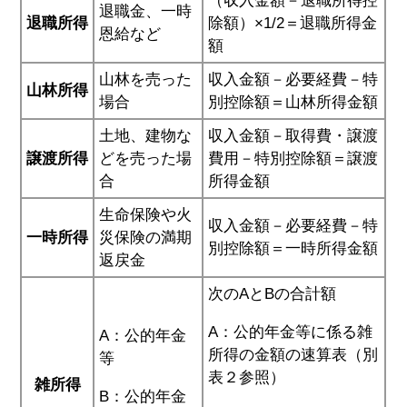
（収入金額－退職所得控
退職金、一時
退職所得
除額）×1/2＝退職所得金
恩給など
額
山林を売った
収入金額－必要経費－特
山林所得
場合
別控除額＝山林所得金額
土地、建物な
収入金額－取得費・譲渡
譲渡所得
どを売った場
費用－特別控除額＝譲渡
合
所得金額
生命保険や火
収入金額－必要経費－特
一時所得
災保険の満期
別控除額＝一時所得金額
返戻金
次のAとBの合計額
A：公的年金等に係る雑
A：公的年金
所得の金額の速算表（別
等
表２参照）
雑所得
B：公的年金