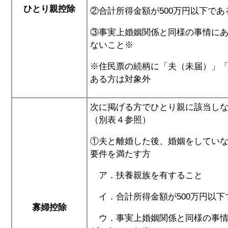
ひとり親控除
②合計所得金額が500万円以下であ
③事実上婚姻関係と同様の事情に
ないこと※
※住民票の続柄に「夫（未届）」
ある方は対象外
次に掲げる方でひとり親に該当しな
（別表４参照）
①夫と離婚した後、婚姻をしてい
要件を満たす方
ア．扶養親族を有すること
イ．合計所得金額が500万円以下
寡婦控除
ウ．事実上婚姻関係と同様の事情