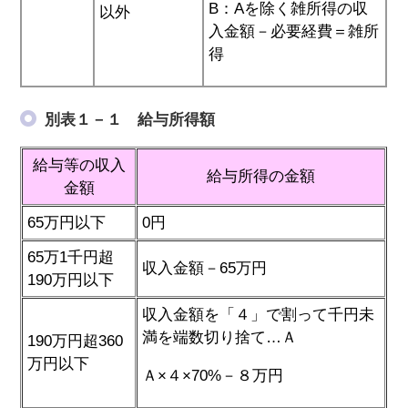
B：Aを除く雑所得の収
以外
入金額－必要経費＝雑所
得
別表１－１ 給与所得額
給与等の収入
給与所得の金額
金額
65万円以下
0円
65万1千円超
収入金額－65万円
190万円以下
収入金額を「４」で割って千円未
満を端数切り捨て…Ａ
190万円超360
万円以下
Ａ×４×70%－８万円