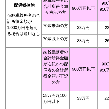
納税義務者の
90
配偶者控除
合計所得金額
900万円以下
95
が右記の方
※納税義務者の合
計所得金額が
70歳未満の方
33万円
2
1,000万円を超え
る場合は適用なし
70歳以上の方
38万円
2
納税義務者の
合計所得金額
が右記かつ配
90
900万円以下
偶者の合計所
95
得金額が下記
の方
58万円超100
33万円
2
万円以下