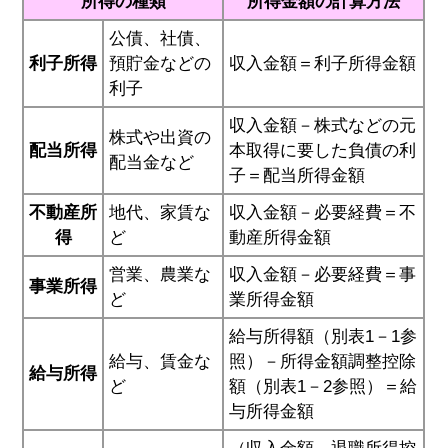
所得の種類
所得金額の計算方法
公債、社債、
利子所得
預貯金などの
収入金額＝利子所得金額
利子
収入金額－株式などの元
株式や出資の
配当所得
本取得に要した負債の利
配当金など
子＝配当所得金額
不動産所
地代、家賃な
収入金額－必要経費＝不
得
ど
動産所得金額
営業、農業な
収入金額－必要経費＝事
事業所得
ど
業所得金額
給与所得額（別表1－1参
給与、賃金な
照）－所得金額調整控除
給与所得
ど
額（別表1－2参照）＝給
与所得金額