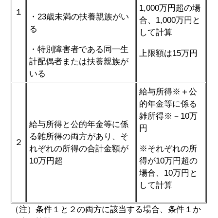
1,000万円超の場
１
・23歳未満の扶養親族がい
合、1,000万円と
る
して計算
・特別障害者である同一生
上限額は15万円
計配偶者または扶養親族が
いる
給与所得※＋公
的年金等に係る
雑所得※－10万
給与所得と公的年金等に係
円
る雑所得の両方があり、そ
２
れぞれの所得の合計金額が
※それぞれの所
10万円超
得が10万円超の
場合、10万円と
して計算
（注）条件１と２の両方に該当する場合、条件１か