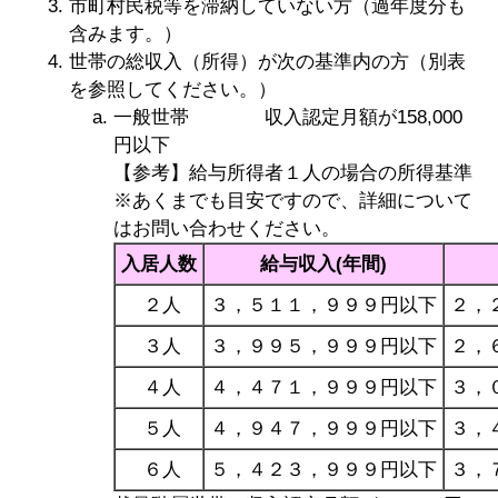
市町村民税等を滞納していない方（過年度分も
含みます。）
世帯の総収入（所得）が次の基準内の方（別表
を参照してください。）
一般世帯 収入認定月額が158,000
円以下
【参考】給与所得者１人の場合の所得基準
※あくまでも目安ですので、詳細について
はお問い合わせください。
入居人数
給与収入(年間)
２人
３，５１１，９９９円以下
２，
３人
３，９９５，９９９円以下
２，
４人
４，４７１，９９９円以下
３，
５人
４，９４７，９９９円以下
３，
６人
５，４２３，９９９円以下
３，