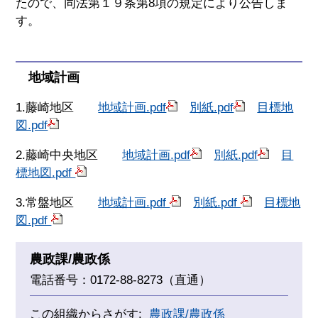
たので、同法第１９条第8項の規定により公告しま
す。
地域計画
1.藤崎地区
地域計画.pdf
別紙.pdf
目標地
図.pdf
2.藤崎中央地区
地域計画.pdf
別紙.pdf
目
標地図.pdf
3.常盤地区
地域計画.pdf
別紙.pdf
目標地
図.pdf
農政課/農政係
電話番号：0172-88-8273（直通）
この組織からさがす:
農政課/農政係