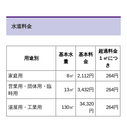
水道料金
超過料金
基本水
基本料
用途別
１㎥につ
量
金
き
家庭用
8㎥
2,112円
264円
営業用・団体用・臨
13㎥
3,432円
264円
時用
34,320
湯屋用・工業用
130㎥
264円
円