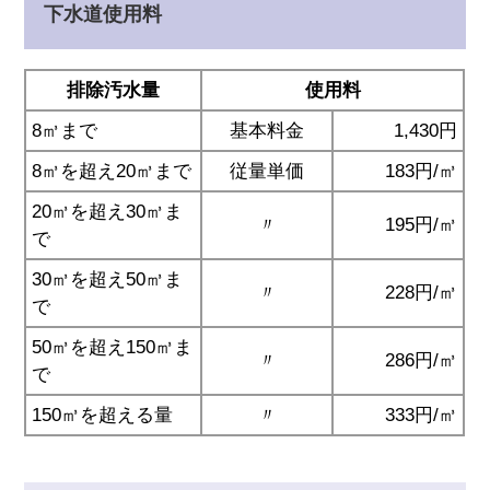
下水道使用料
排除汚水量
使用料
8㎥まで
基本料金
1,430円
8㎥を超え20㎥まで
従量単価
183円/㎥
20㎥を超え30㎥ま
〃
195円/㎥
で
30㎥を超え50㎥ま
〃
228円/㎥
で
50㎥を超え150㎥ま
〃
286円/㎥
で
150㎥を超える量
〃
333円/㎥