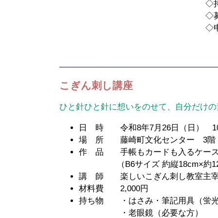
◇持ち物：飲み物（
◇募集定員：先
◇申込締切：9月
（材料費を添えて
こぎん刺し講座
ひと針ひと針に想いをのせて、自分だけの
日 時 令和8年7月26日（日） 10:0
場 所 藤崎町文化センター 3階
作 品 手帳もカードも入るケー
（B6サイズ 約縦18cm×約12
講 師 楽しいこぎん刺し教室主
材料費 2,000円
持ち物 ・はさみ・筆記用具（蛍光
・老眼鏡（必要な方）