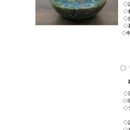
◇講
◇材
◇持
◇募
◇申込締切：8月
（参加費を添えてお
〇「
◇日 
◇場
◇テ
（講
◇講
◇参