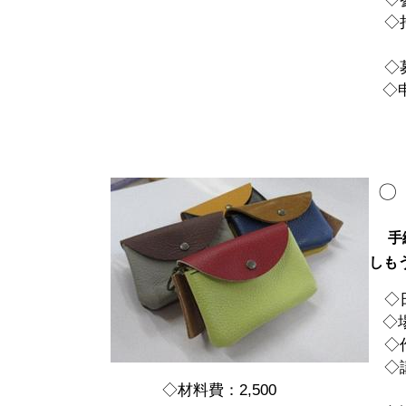
◇持
（
◇募
◇申
〇
手
しも
◇日 
◇場
◇作
◇講 
◇材料費：2,500