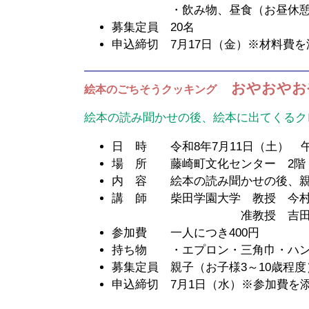
・飲み物、昼食（お昼休憩をは
募集定員 20名
申込締切 7月17日（金）※材料費
おやおやお
絵本のごちそうクッキング
絵本の読み聞かせの後、絵本に出てくるク
日 時 令和8年7月11日（土） 午
場 所 藤崎町文化センター 2階
内 容 絵本の読み聞かせの後、親
講 師 柴田学園大学 教授 今村
准教授 吉田 裕
参加費 一人につき400円
持ち物 ・エプロン・三角巾・ハン
募集定員 親子（お子様3～10歳程度
申込締切 7月1日（水）※参加費を