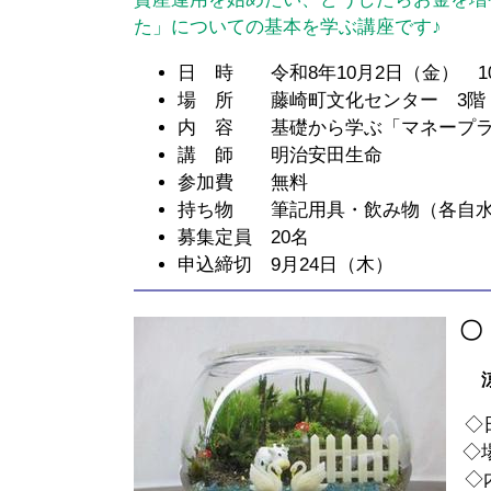
た」についての基本を学ぶ講座です♪
日 時 令和8年10月2日（金） 10:0
場 所 藤崎町文化センター 3階
内 容 基礎から学ぶ「マネープ
講 師 明治安田生命
参加費 無料
持ち物 筆記用具・飲み物（各自水
募集定員 20名
申込締切 9月24日（木）
〇
涼し
◇日 
◇場
◇内