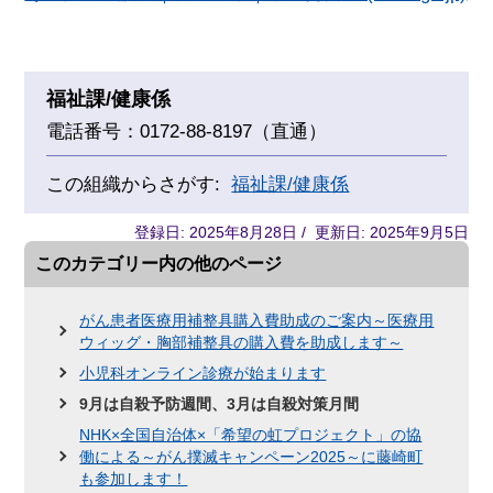
福祉課/健康係
電話番号：0172-88-8197（直通）
この組織からさがす:
福祉課/健康係
登録日: 2025年8月28日 / 更新日: 2025年9月5日
このカテゴリー内の他のページ
がん患者医療用補整具購入費助成のご案内～医療用
ウィッグ・胸部補整具の購入費を助成します～
小児科オンライン診療が始まります
9月は自殺予防週間、3月は自殺対策月間
NHK×全国自治体×「希望の虹プロジェクト」の協
働による～がん撲滅キャンペーン2025～に藤崎町
も参加します！